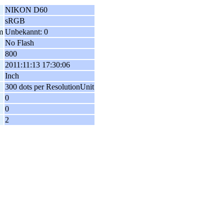
NIKON D60
sRGB
m
Unbekannt: 0
No Flash
800
2011:11:13 17:30:06
Inch
300 dots per ResolutionUnit
0
0
2