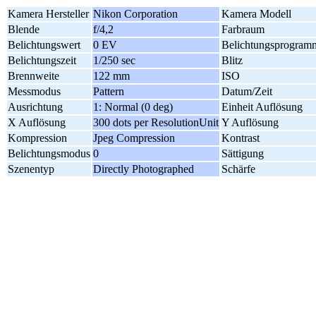
Kamera Hersteller
Nikon Corporation
Kamera Modell
Blende
f/4,2
Farbraum
Belichtungswert
0 EV
Belichtungsprogram
Belichtungszeit
1/250 sec
Blitz
Brennweite
122 mm
ISO
Messmodus
Pattern
Datum/Zeit
Ausrichtung
1: Normal (0 deg)
Einheit Auflösung
X Auflösung
300 dots per ResolutionUnit
Y Auflösung
Kompression
Jpeg Compression
Kontrast
Belichtungsmodus
0
Sättigung
Szenentyp
Directly Photographed
Schärfe