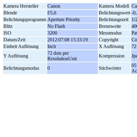
Kamera Hersteller
Canon
Kamera Modell
Ca
Blende
f/5,6
Belichtungswert
-0
Belichtungsprogramm
Aperture Priority
Belichtungszeit
1/
Blitz
No Flash
Brennweite
40
ISO
3200
Messmodus
Pa
Datum/Zeit
2012:07:08 15:33:19
Copyright
Co
Einheit Auflösung
Inch
X Auflösung
72
72 dots per
Y Auflösung
Kompression
Jp
ResolutionUnit
05
Belichtungsmodus
0
Stichwörter
Ac