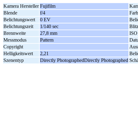
Kamera Hersteller
Fujifilm
Kam
Blende
f/4
Far
Belichtungswert
0 EV
Bel
Belichtungszeit
1/140 sec
Blit
Brennweite
27,8 mm
ISO
Messmodus
Pattern
Dat
Copyright
Aus
Helligkeitswert
2,21
Bel
Szenentyp
Directly PhotographedDirectly Photographed
Schä