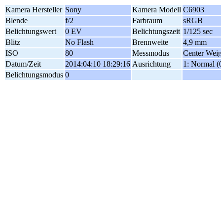
Kamera Hersteller
Sony
Kamera Modell
C6903
Blende
f/2
Farbraum
sRGB
Belichtungswert
0 EV
Belichtungszeit
1/125 sec
Blitz
No Flash
Brennweite
4,9 mm
ISO
80
Messmodus
Center Wei
Datum/Zeit
2014:04:10 18:29:16
Ausrichtung
1: Normal (
Belichtungsmodus
0