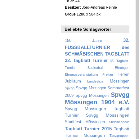
16:36:44
Besitzer:
Jörg-Andreas Reihle
Größe
1280 x 584 px
Beliebte Schlagwörter
32.
150 Jahre
FUSSBALLTURNIER des
SCHWÄBISCHEN TAGBLATT
32. Tagblatt Turnier
35. Tagblatt-
Turnier
Basketball
Ehrungen
Herren
Ehrungsveranstaltung
Freitag
Jubiläum
Mössingen
Landesliga
Spvgg Mssingen Sommerfest
Spvgg
Spvgg
2009
Spvgg Mössingen
Mössingen 1904 e.V.
Spvgg Mössingen Tagblatt
Turnier
Spvgg Mösssingen
Stadtfest Mössingen
Steinlachhalle
Tagblatt Turnier 2015
Tagblatt
Turnier Mössingen
Tanzgruppen