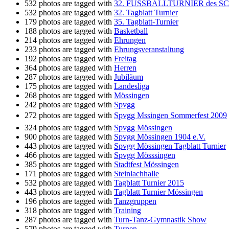
532 photos are tagged with
32. FUSSBALLTURNIER des
532 photos are tagged with
32. Tagblatt Turnier
179 photos are tagged with
35. Tagblatt-Turnier
188 photos are tagged with
Basketball
214 photos are tagged with
Ehrungen
233 photos are tagged with
Ehrungsveranstaltung
192 photos are tagged with
Freitag
364 photos are tagged with
Herren
287 photos are tagged with
Jubiläum
175 photos are tagged with
Landesliga
268 photos are tagged with
Mössingen
242 photos are tagged with
Spvgg
272 photos are tagged with
Spvgg Mssingen Sommerfest 2009
324 photos are tagged with
Spvgg Mössingen
900 photos are tagged with
Spvgg Mössingen 1904 e.V.
443 photos are tagged with
Spvgg Mössingen Tagblatt Turnier
466 photos are tagged with
Spvgg Mösssingen
385 photos are tagged with
Stadtfest Mössingen
171 photos are tagged with
Steinlachhalle
532 photos are tagged with
Tagblatt Turnier 2015
443 photos are tagged with
Tagblatt Turnier Mössingen
196 photos are tagged with
Tanzgruppen
318 photos are tagged with
Training
287 photos are tagged with
Turn-Tanz-Gymnastik Show
579 photos are tagged with
Turnen