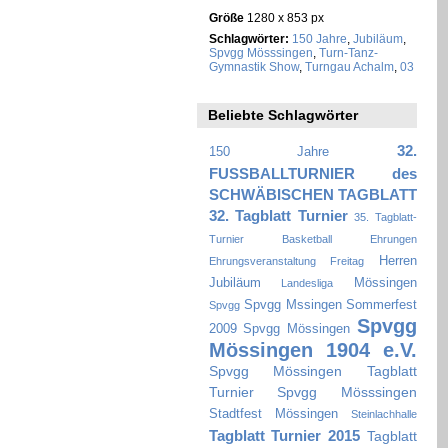
Größe
1280 x 853 px
Schlagwörter:
150 Jahre
,
Jubiläum
,
Spvgg Mösssingen
,
Turn-Tanz-
Gymnastik Show
,
Turngau Achalm
,
03
Beliebte Schlagwörter
32.
150 Jahre
FUSSBALLTURNIER des
SCHWÄBISCHEN TAGBLATT
32. Tagblatt Turnier
35. Tagblatt-
Turnier
Basketball
Ehrungen
Herren
Ehrungsveranstaltung
Freitag
Jubiläum
Mössingen
Landesliga
Spvgg Mssingen Sommerfest
Spvgg
Spvgg
2009
Spvgg Mössingen
Mössingen 1904 e.V.
Spvgg Mössingen Tagblatt
Turnier
Spvgg Mösssingen
Stadtfest Mössingen
Steinlachhalle
Tagblatt Turnier 2015
Tagblatt