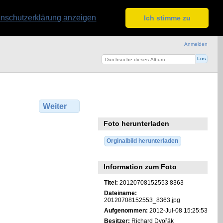
nschutzerklärung anzeigen
Ich stimme zu
Anmelden
Weiter
Foto herunterladen
Orginalbild herunterladen
Information zum Foto
Titel:
20120708152553 8363
Dateiname:
20120708152553_8363.jpg
Aufgenommen:
2012-Jul-08 15:25:53
Besitzer:
Richard Dvořák